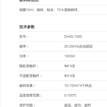
材料和试剂
细菌10ml、烧杯、刨冰、75％酒精棉球。
技术参数
型号：
DH4S-1000
频率：
20-25KHz自动跟踪
功率：
1000W
随机变幅杆：
Φ6*4支
可选配变幅杆：
Φ3*4支
破碎容量：
10-150ml*4个样品
温度报警范围：
0-100℃
保护功能：
超温、超功、超时