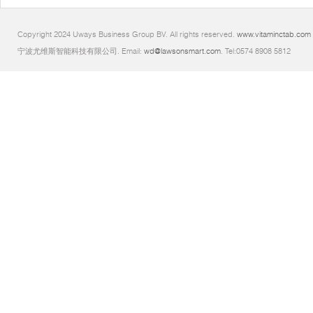
Copyright 2024 Uways Business Group BV. All rights reserved.
www.vitaminctab.com
宁波尤维斯智能科技有限公司. Email:
wd@lawsonsmart.com
. Tel:0574 8908 5812