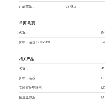
产品重量：
≤2.6kg
单页-彩页
名称：
作
护甲干浴器
DHB-200
U
相关产品
名称：
型
护甲干浴器
D
实验室护甲珠浴
M
恒温金属浴
M