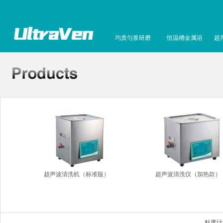
均质匀浆研磨
恒温槽金属浴
超
超声波清洗机（标准版）
超声波清洗仪（加热款）
粘度计