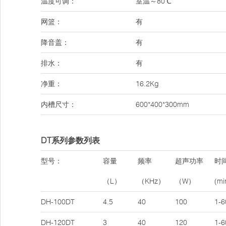
温度可调：
室温～80℃
网篮：
有
降音盖：
有
排水：
有
净重：
16.2Kg
内槽尺寸：
600*400*300mm
DT系列参数列表
型号：
容量
频率
超声功率
时
（L）
（KHz）
（W）
(mi
DH-100DT
4.5
40
100
1-6
DH-120DT
3
40
120
1-6