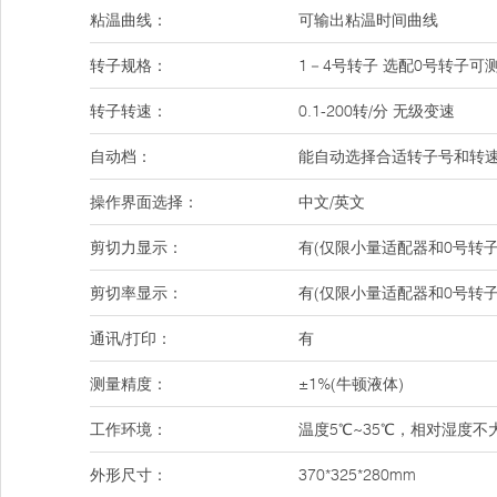
粘温曲线：
可输出粘温时间曲线
转子规格：
1－4号转子 选配0号转子可测低
转子转速：
0.1-200转/分 无级变速
自动档：
能自动选择合适转子号和转
操作界面选择：
中文/英文
剪切力显示：
有(仅限小量适配器和0号转子
剪切率显示：
有(仅限小量适配器和0号转子
通讯/打印：
有
测量精度：
±1%(牛顿液体)
工作环境：
温度5℃~35℃，相对湿度不
外形尺寸：
370*325*280mm