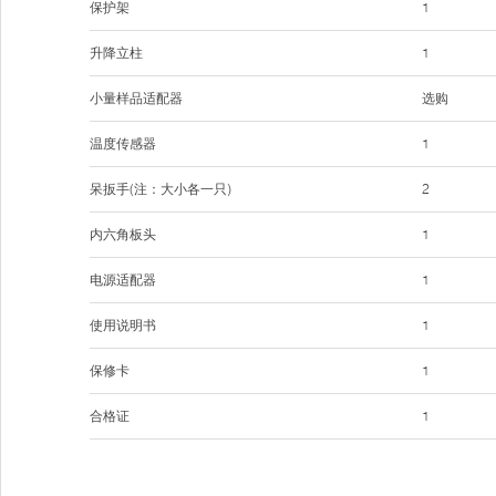
保护架
1
升降立柱
1
小量样品适配器
选购
温度传感器
1
呆扳手(注：大小各一只)
2
内六角板头
1
电源适配器
1
使用说明书
1
保修卡
1
合格证
1