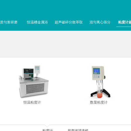
质匀浆研磨
恒温槽金属浴
超声破碎分散萃取
混匀离心筛分
粘度计
恒温粘度计
数显粘度计
粘度计
超声波清洗机