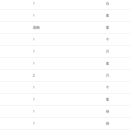
1
台
1
套
选购
套
1
个
1
只
1
套
2
只
1
个
1
套
1
份
1
份