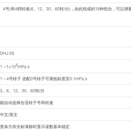
、3、4号)和4档转速(6、12、30、60转/分)，由此组成的16种组合，
DHJ-5S
5
1 ~1×10
mPa.s
1－4号转子 选配0号转子可测低粘度至0.1mPa.s
3、6、12、30、60转/分
能自动选择合适转子号和转速
中文/英文
竖条方块光标满格时显示读数基本稳定