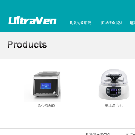
均质匀浆研磨
恒温槽金属浴
超
离心浓缩仪
掌上离心机
多管漩涡混匀仪
多点